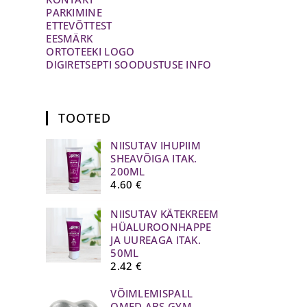
PARKIMINE
ETTEVÕTTEST
EESMÄRK
ORTOTEEKI LOGO
DIGIRETSEPTI SOODUSTUSE INFO
TOOTED
NIISUTAV IHUPIIM
SHEAVÕIGA ITAK.
200ML
4.60
€
NIISUTAV KÄTEKREEM
HÜALUROONHAPPE
JA UUREAGA ITAK.
50ML
2.42
€
VÕIMLEMISPALL
QMED ABS GYM