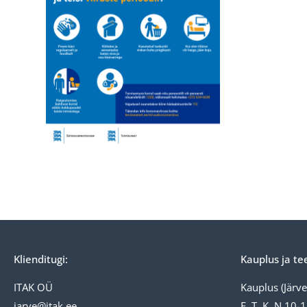
Klienditugi:
Kauplus ja te
ITAK OÜ
Kauplus (Järve 
jarve@itak.ee
E, T, K, N 10-