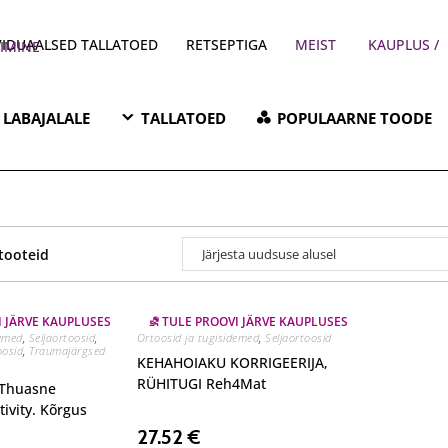
VIDUAALSED TALLATOED
RETSEPTIGA
MEIST
/ PARKIMINE
LABAJALALE
TALLATOED
POPULAARNE TOODE
 tooteid
I JÄRVE KAUPLUSES
⛐ TULE PROOVI JÄRVE KAUPLUSES
demed
,
Seljaortoosid
,
Ortoosid ja tugisidemed
,
Seljaortoosid
oosid
,
Traumajärgsed
KEHAHOIAKU KORRIGEERIJA,
RÜHITUGI Reh4Mat
Thuasne
ivity. Kõrgus
27.52
€