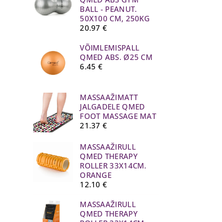
BALL - PEANUT.
50X100 CM, 250KG
20.97
€
VÕIMLEMISPALL
QMED ABS. Ø25 CM
6.45
€
MASSAAŽIMATT
JALGADELE QMED
FOOT MASSAGE MAT
21.37
€
MASSAAŽIRULL
QMED THERAPY
ROLLER 33X14CM.
ORANGE
12.10
€
MASSAAŽIRULL
QMED THERAPY