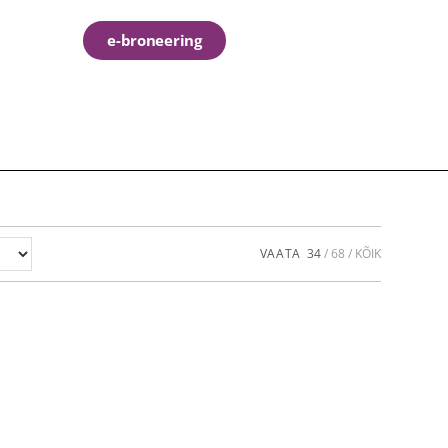
e-broneering
VAATA
34
68
KÕIK