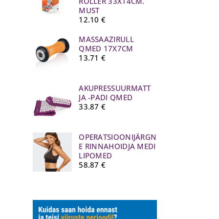
ROLLER 33X14CM.
MUST
12.10
€
MASSAAZIRULL
QMED 17X7CM
13.71
€
AKUPRESSUURMATT
JA -PADI QMED
33.87
€
OPERATSIOONIJÄRGN
E RINNAHOIDJA MEDI
LIPOMED
58.87
€