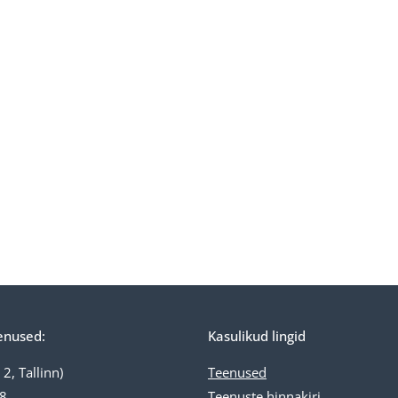
enused:
Kasulikud lingid
2, Tallinn)
Teenused
18
Teenuste
hinnakiri