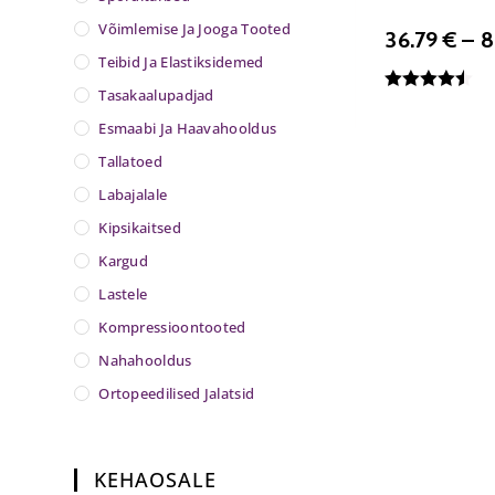
Võimlemise Ja Jooga Tooted
36.79
€
–
8
Teibid Ja Elastiksidemed
Tasakaalupadjad
Hinnangug
Esmaabi Ja Haavahooldus
a
4.50
/ 5
Tallatoed
Labajalale
Kipsikaitsed
Kargud
Lastele
Kompressioontooted
Nahahooldus
Ortopeedilised Jalatsid
KEHAOSALE