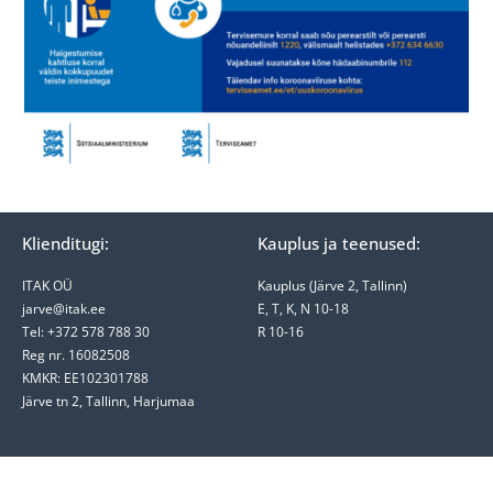
Klienditugi:
Kauplus ja teenused:
ITAK OÜ
Kauplus (Järve 2, Tallinn)
jarve@itak.ee
E, T, K, N 10-18
Tel: +372 578 788 30
R 10-16
Reg nr. 16082508
KMKR: EE102301788
Järve tn 2, Tallinn, Harjumaa