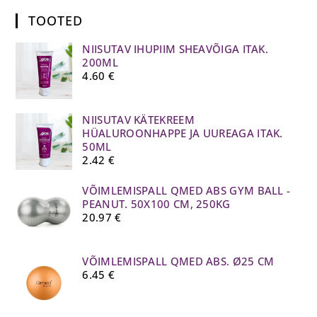
TOOTED
NIISUTAV IHUPIIM SHEAVÕIGA ITAK.
200ML
4.60
€
NIISUTAV KÄTEKREEM
HÜALUROONHAPPE JA UUREAGA ITAK.
50ML
2.42
€
VÕIMLEMISPALL QMED ABS GYM BALL -
PEANUT. 50X100 CM, 250KG
20.97
€
VÕIMLEMISPALL QMED ABS. Ø25 CM
6.45
€