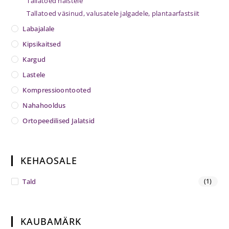
Tallatoed naistele
Tallatoed väsinud, valusatele jalgadele, plantaarfastsiit
Labajalale
Kipsikaitsed
Kargud
Lastele
Kompressioontooted
Nahahooldus
Ortopeedilised Jalatsid
KEHAOSALE
Tald
(1)
KAUBAMÄRK