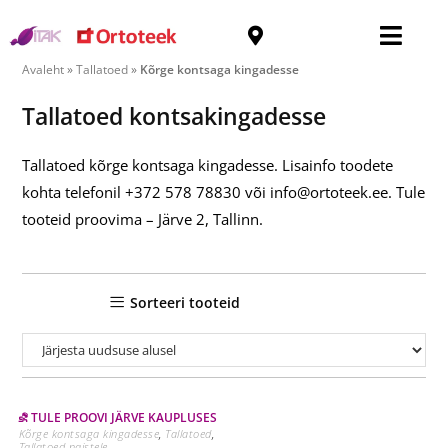
Kõrge kontsaga kingadesse
Avaleht
»
Tallatoed
»
Kõrge kontsaga kingadesse
Tallatoed kontsakingadesse
Tallatoed kõrge kontsaga kingadesse. Lisainfo toodete
kohta telefonil +372 578 78830 või info@ortoteek.ee. Tule
tooteid proovima – Järve 2, Tallinn.
Sorteeri tooteid
⛐ TULE PROOVI JÄRVE KAUPLUSES
Kõrge kontsaga kingadesse
,
Tallatoed
,
Tallatoed naistele