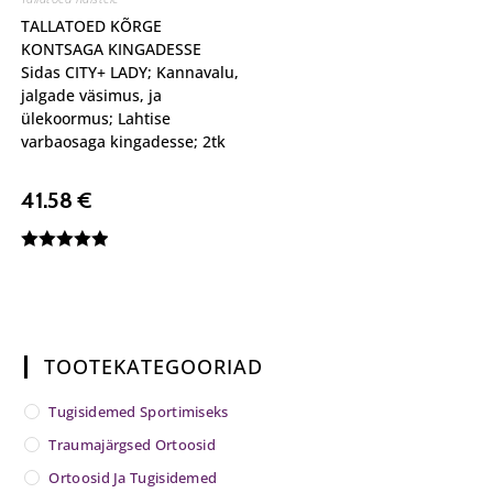
TALLATOED KÕRGE
KONTSAGA KINGADESSE
Sidas CITY+ LADY; Kannavalu,
jalgade väsimus, ja
ülekoormus; Lahtise
varbaosaga kingadesse; 2tk
41.58
€
Hinnanguga
5.00
/ 5
TOOTEKATEGOORIAD
Tugisidemed Sportimiseks
Traumajärgsed Ortoosid
Ortoosid Ja Tugisidemed