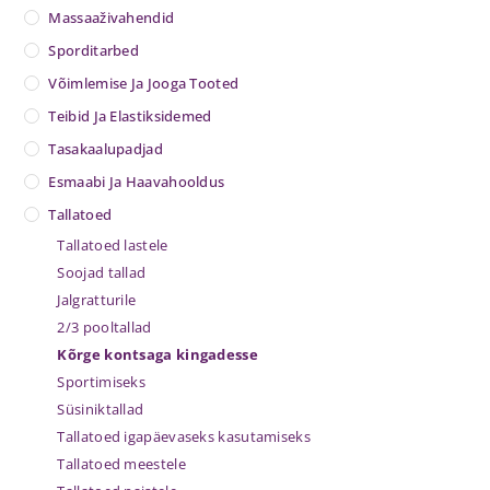
Massaaživahendid
Sporditarbed
Võimlemise Ja Jooga Tooted
Teibid Ja Elastiksidemed
Tasakaalupadjad
Esmaabi Ja Haavahooldus
Tallatoed
Tallatoed lastele
Soojad tallad
Jalgratturile
2/3 pooltallad
Kõrge kontsaga kingadesse
Sportimiseks
Süsiniktallad
Tallatoed igapäevaseks kasutamiseks
Tallatoed meestele