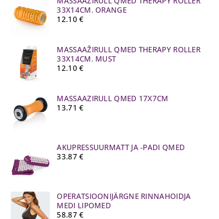
MASSAAŽIRULL QMED THERAPY ROLLER
33X14CM. ORANGE
12.10
€
MASSAAŽIRULL QMED THERAPY ROLLER
33X14CM. MUST
12.10
€
MASSAAZIRULL QMED 17X7CM
13.71
€
AKUPRESSUURMATT JA -PADI QMED
33.87
€
OPERATSIOONIJÄRGNE RINNAHOIDJA
MEDI LIPOMED
58.87
€