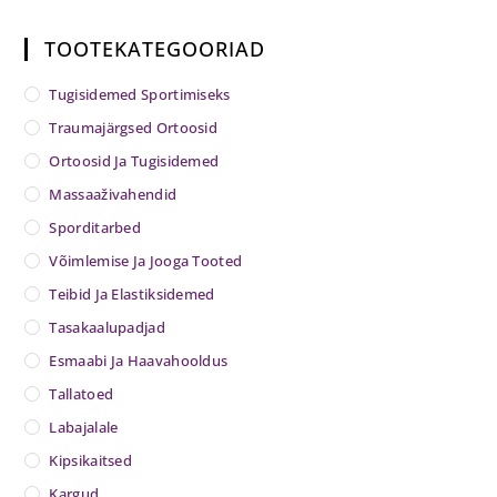
TOOTEKATEGOORIAD
Tugisidemed Sportimiseks
Traumajärgsed Ortoosid
Ortoosid Ja Tugisidemed
Massaaživahendid
Sporditarbed
Võimlemise Ja Jooga Tooted
Teibid Ja Elastiksidemed
Tasakaalupadjad
Esmaabi Ja Haavahooldus
Tallatoed
Labajalale
Kipsikaitsed
Kargud