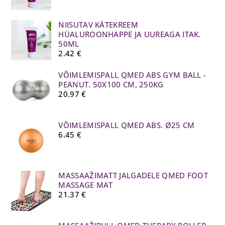
NIISUTAV KÄTEKREEM
HÜALUROONHAPPE JA UUREAGA ITAK.
50ML
2.42
€
VÕIMLEMISPALL QMED ABS GYM BALL -
PEANUT. 50X100 CM, 250KG
20.97
€
VÕIMLEMISPALL QMED ABS. Ø25 CM
6.45
€
MASSAAŽIMATT JALGADELE QMED FOOT
MASSAGE MAT
21.37
€