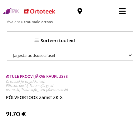
traumale ortoos
Avaleht
»
traumale ortoos
Sorteeri tooteid
⛐ TULE PROOVI JÄRVE KAUPLUSES
Ortoosid ja tugisidemed
,
Põlveortoosid
,
Traumajärgsed
ortoosid
,
Traumajärgsed põlveortoosid
PÕLVEORTOOS Zamst ZK-X
91.70
€