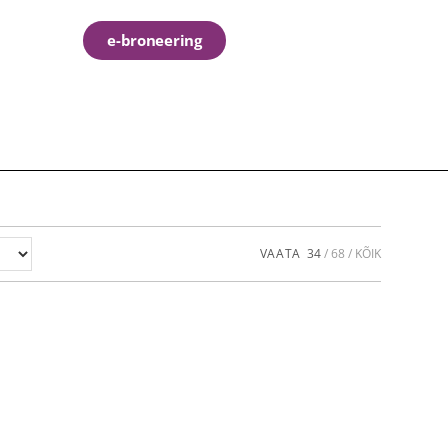
e-broneering
VAATA
34
68
KÕIK