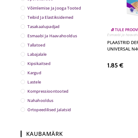
Võimlemise Ja Jooga Tooted
Teibid Ja Elastiksidemed
Tasakaalupadjad
⛐ TULE PROOV
Esmaabi ja haavah
Esmaabi Ja Haavahooldus
PLAASTRID D
Tallatoed
UNIVERSAL N4
Labajalale
Kipsikaitsed
1.85
€
Kargud
Lastele
Kompressioontooted
Nahahooldus
Ortopeedilised Jalatsid
KAUBAMÄRK