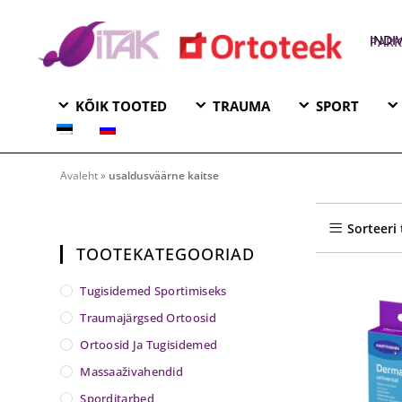
INDI
KAUPLUS 
KÕIK TOOTED
TRAUMA
SPORT
usaldusväärne kaitse
Avaleht
»
usaldusväärne kaitse
Sorteeri
TOOTEKATEGOORIAD
Tugisidemed Sportimiseks
Traumajärgsed Ortoosid
Ortoosid Ja Tugisidemed
Massaaživahendid
Sporditarbed