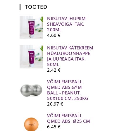
TOOTED
NIISUTAV IHUPIIM
SHEAVÕIGA ITAK.
200ML
4.60
€
NIISUTAV KÄTEKREEM
HÜALUROONHAPPE
JA UUREAGA ITAK.
50ML
2.42
€
VÕIMLEMISPALL
QMED ABS GYM
BALL - PEANUT.
50X100 CM, 250KG
20.97
€
VÕIMLEMISPALL
QMED ABS. Ø25 CM
6.45
€