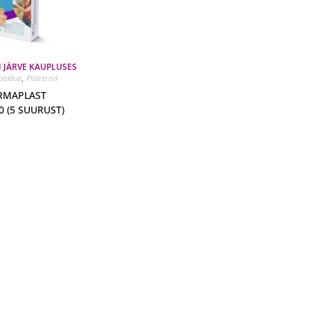
I JÄRVE KAUPLUSES
ooldus
,
Plaastrid
ERMAPLAST
0 (5 SUURUST)