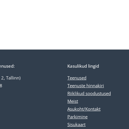
enused:
Kasulikud lingid
2, Tallinn)
Teenused
18
Teenuste
hinnakiri
Riiklikud soodustused
Meist
Asukoht/Kontakt
Parkimine
Sisukaar
t