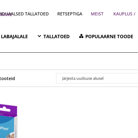
VIDUAALSED TALLATOED
RETSEPTIGA
MEIST
/ PARKIMINE
LABAJALALE
TALLATOED
POPULAARNE TOODE
 tooteid