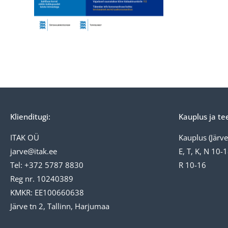
Klienditugi:
Kauplus ja te
ITAK OÜ
Kauplus (Järve 
jarve@itak.ee
E, T, K, N 10-
Tel: +372 5787 8830
R 10-16
Reg nr. 10240389
KMKR: EE100660638
Järve tn 2, Tallinn, Harjumaa