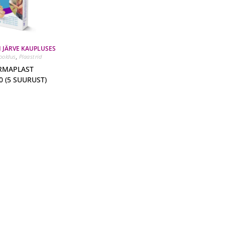
I JÄRVE KAUPLUSES
ooldus
,
Plaastrid
ERMAPLAST
0 (5 SUURUST)