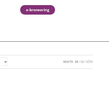
e-broneering
VAATA
34
68
KÕIK