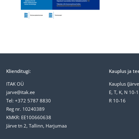
Klienditugi:
Kauplus ja te
ITAK OÜ
Kauplus (Järve 
jarve@itak.ee
E, T, K, N 10-
Tel: +372 5787 8830
R 10-16
Reg nr. 10240389
KMKR: EE100660638
Järve tn 2, Tallinn, Harjumaa