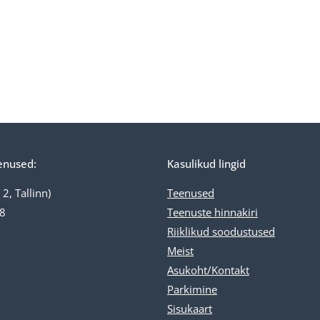
enused:
Kasulikud lingid
2, Tallinn)
Teenused
18
Teenuste
hinnakiri
Riiklikud soodustused
Meist
Asukoht/Kontakt
Parkimine
Sisukaar
t