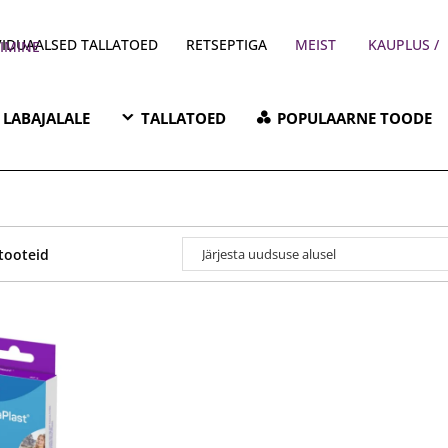
VIDUAALSED TALLATOED
RETSEPTIGA
MEIST
/ PARKIMINE
LABAJALALE
TALLATOED
POPULAARNE TOODE
 tooteid