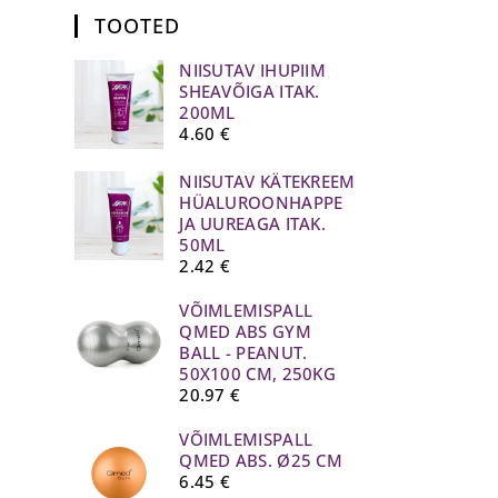
TOOTED
NIISUTAV IHUPIIM
SHEAVÕIGA ITAK.
200ML
4.60
€
NIISUTAV KÄTEKREEM
HÜALUROONHAPPE
JA UUREAGA ITAK.
50ML
2.42
€
VÕIMLEMISPALL
QMED ABS GYM
BALL - PEANUT.
50X100 CM, 250KG
20.97
€
VÕIMLEMISPALL
QMED ABS. Ø25 CM
6.45
€