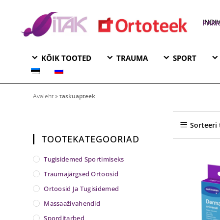
INDI
KAUPLUS 
KÕIK TOOTED
TRAUMA
SPORT
taskuapteek
Avaleht
»
taskuapteek
Sorteeri
TOOTEKATEGOORIAD
Tugisidemed Sportimiseks
Traumajärgsed Ortoosid
Ortoosid Ja Tugisidemed
Massaaživahendid
Sporditarbed