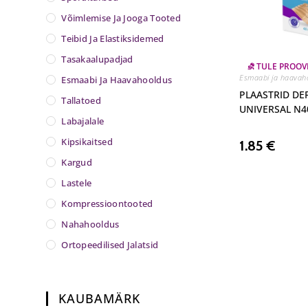
Võimlemise Ja Jooga Tooted
Teibid Ja Elastiksidemed
Tasakaalupadjad
⛐ TULE PROOV
Esmaabi ja haavah
Esmaabi Ja Haavahooldus
PLAASTRID D
Tallatoed
UNIVERSAL N4
Labajalale
Kipsikaitsed
1.85
€
Kargud
Lastele
Kompressioontooted
Nahahooldus
Ortopeedilised Jalatsid
KAUBAMÄRK