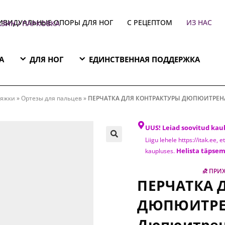
ИВИДУАЛЬНЫЕ ОПОРЫ ДЛЯ НОГ
С РЕЦЕПТОМ
ИЗ НАС
ЗИН / ПАРКОВКА
А
ДЛЯ НОГ
ЕДИНСТВЕННАЯ ПОДДЕРЖКА
Ы ДЮПЮИТРЕНА Catell Перчатк
тяжки
»
Ортезы для пальцев
»
ПЕРЧАТКА ДЛЯ КОНТРАКТУРЫ ДЮПЮИТРЕНА C
UUS! Leiad soovitud kau
Liigu lehele https://itak.ee,
Helista täpsem
kaupluses.
⛐ ПРИХ
ПЕРЧАТКА 
ДЮПЮИТРЕН
Дюпюитрен