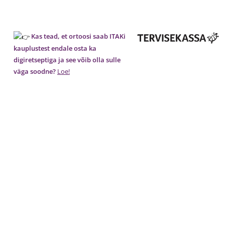
Kas tead, et ortoosi saab ITAKi
kauplustest endale osta ka
digiretseptiga ja see võib olla sulle
väga soodne?
Loe!