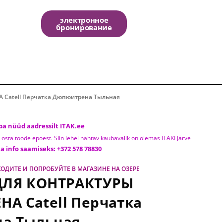
электронное
бронирование
а Дюпюитрена Тыльная
atell Перчатка Дюпюитрена Тыльная
ba nüüd aadressilt ITAK.ee
 et osta toode epoest. Siin lehel nähtav kaubavalik on olemas ITAKI Järve
a info saamiseks: +372 578 78830
ОДИТЕ И ПОПРОБУЙТЕ В МАГАЗИНЕ НА ОЗЕРЕ
ДЛЯ КОНТРАКТУРЫ
А Catell Перчатка
а Тыльная