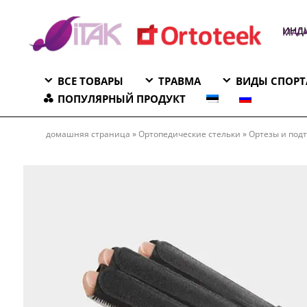
ИНД
МАГА
ВСЕ ТОВАРЫ
ТРАВМА
ВИДЫ СПОРТ
ПОПУЛЯРНЫЙ ПРОДУКТ
ПЕРЧАТКА ДЛЯ КОНТРАКТУР
домашняя страница
»
Ортопедические стельки
»
Ортезы и под