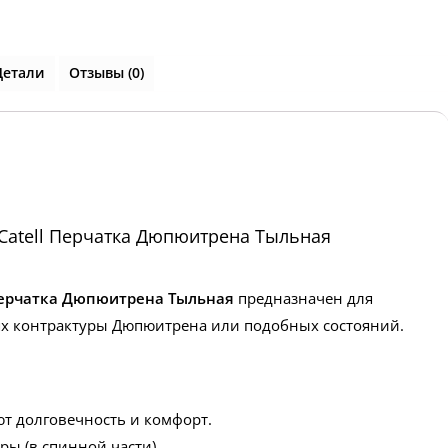
Детали
Отзывы (0)
tell Перчатка Дюпюитрена Тыльная
ерчатка Дюпюитрена Тыльная
предназначен для
ях контрактуры Дюпюитрена или подобных состояний.
ют долговечность и комфорт.
 (в спинной части).