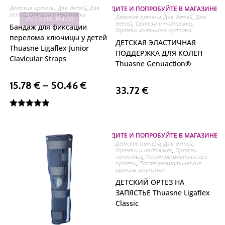
Детские ортезы
,
Для детей
,
Для
⛐ ПРИХОДИТЕ И ПОПРОБУЙТЕ В МАГАЗИНЕ Н
детей
,
Ортезы и подтяжки
Детские ортезы
,
Для детей
,
Для
НЕТ В НАЛИЧИИ
детей
,
Ортезы и подтяжки
,
Бандаж для фиксации
Ортезы коленного сустава
перелома ключицы у детей
ДЕТСКАЯ ЭЛАСТИЧНАЯ
Thuasne Ligaflex Junior
ПОДДЕРЖКА ДЛЯ КОЛЕН
Clavicular Straps
Thuasne Genuaction®
15.78
€
–
50.46
€
33.72
€
Оценка
5.00
из 5
⛐ ПРИХОДИТЕ И ПОПРОБУЙТЕ В МАГАЗИНЕ Н
Детские ортезы
,
Для детей
,
Ортезы и подтяжки
,
Ортезы
запястья
,
Посттравматические
ортезы
,
Посттравматические
ортезы запястья
ДЕТСКИЙ ОРТЕЗ НА
ЗАПЯСТЬЕ Thuasne Ligaflex
Classic