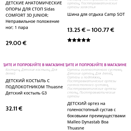
ДЕТСКИЕ АНАТОМИЧЕСКИЕ
ортезы
,
Посттравматические
ортезы запястья
ОПОРЫ ДЛЯ СТОП Sidas
Шина для отдыха Camp SOT
COMFORT 3D JUNIOR;
Неправильное положение
ног; 1 пара
13.25
€
–
100.77
€
29.00
€
Оценка
5.00
из 5
ОДИТЕ И ПОПРОБУЙТЕ В МАГАЗИНЕ НА ОЗЕРЕ
⛐ ПРИХОДИТЕ И ПОПРОБУЙТЕ В МАГАЗИНЕ Н
Костыли
,
Детские костыли
,
Для
Ортезы голеностопного сустава
,
детей
Детские ортезы
,
Для детей
,
Ортезы и подтяжки
,
ДЕТСКИЙ КОСТЫЛЬ С
Посттравматические ортезы
голеностопного сустава
,
ПОДЛОКОТНИКОМ Thuasne
Посттравматические ортезы
Детский костыль G3
стопы
,
Посттравматические
ортезы
ДЕТСКИЙ ортез на
32.11
€
голеностопный сустав с
боковыми преимуществами
Malleo Dynastab Boa
Thuasne