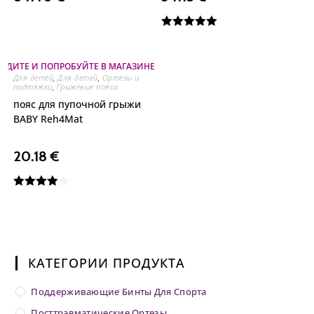
Оценка
5.00
из 5
ОДИТЕ И ПОПРОБУЙТЕ В МАГАЗИНЕ НА ОЗЕРЕ
Для детей
,
Для детей
,
Ортезы и
подтяжки
,
Грыжевые пояса
пояс для пупочной грыжи
BABY Reh4Mat
20.18
€
Оценка
4.00
из 5
КАТЕГОРИИ ПРОДУКТА
Поддерживающие Бинты Для Спорта
Посттравматические Ортезы