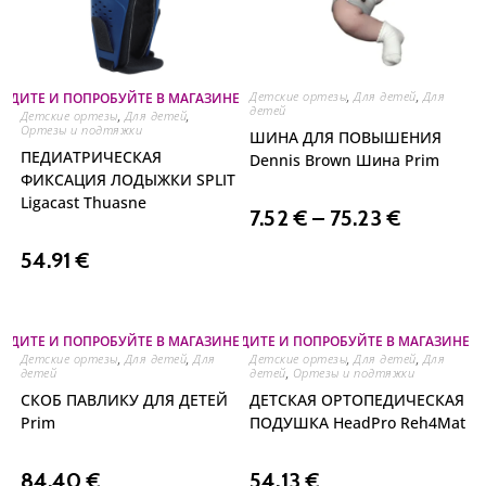
Детские ортезы
,
Для детей
,
Для
ОДИТЕ И ПОПРОБУЙТЕ В МАГАЗИНЕ НА ОЗЕРЕ
детей
Детские ортезы
,
Для детей
,
Ортезы и подтяжки
ШИНА ДЛЯ ПОВЫШЕНИЯ
ПЕДИАТРИЧЕСКАЯ
Dennis Brown Шина Prim
ФИКСАЦИЯ ЛОДЫЖКИ SPLIT
Ligacast Thuasne
7.52
€
–
75.23
€
54.91
€
ОДИТЕ И ПОПРОБУЙТЕ В МАГАЗИНЕ НА ОЗЕРЕ
⛐ ПРИХОДИТЕ И ПОПРОБУЙТЕ В МАГАЗИНЕ Н
Детские ортезы
,
Для детей
,
Для
Детские ортезы
,
Для детей
,
Для
детей
детей
,
Ортезы и подтяжки
СКОБ ПАВЛИКУ ДЛЯ ДЕТЕЙ
ДЕТСКАЯ ОРТОПЕДИЧЕСКАЯ
Prim
ПОДУШКА HeadPro Reh4Mat
84.40
€
54.13
€