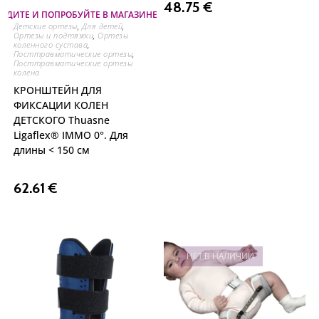
48.75
€
ОДИТЕ И ПОПРОБУЙТЕ В МАГАЗИНЕ НА ОЗЕРЕ
Детские ортезы
,
Для детей
,
Ортезы и подтяжки
,
Ортезы
коленного сустава
,
Посттравматические ортезы
,
Посттравматические ортезы
колена
КРОНШТЕЙН ДЛЯ
ФИКСАЦИИ КОЛЕН
ДЕТСКОГО Thuasne
Ligaflex® IMMO 0°. Для
длины < 150 см
62.61
€
НЕТ В НАЛИЧИИ