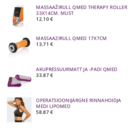
MASSAAŽIRULL QMED THERAPY ROLLER
33X14CM. MUST
12.10
€
MASSAAZIRULL QMED 17X7CM
13.71
€
AKUPRESSUURMATT JA -PADI QMED
33.87
€
OPERATSIOONIJÄRGNE RINNAHOIDJA
MEDI LIPOMED
58.87
€