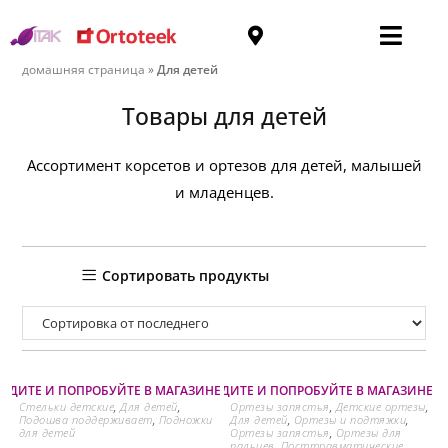
Для детей
домашняя страница
»
Для детей
Товары для детей
Ассортимент корсетов и ортезов для детей, малышей
и младенцев.
Сортировать продукты
ОДИТЕ И ПОПРОБУЙТЕ В МАГАЗИНЕ НА ОЗЕРЕ
⛐ ПРИХОДИТЕ И ПОПРОБУЙТЕ В МАГАЗИНЕ Н
Стельки детские
,
Для детей
,
Ортезы запястья
,
Детские ортезы
,
Подошва поддерживает
,
Подножки
Для детей
,
Ортезы и подтяжки
,
для детей
Ортезы запястья
,
Ортезы для
пальцев
,
Посттравматические