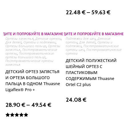
22.48
€
–
59.63
€
ОДИТЕ И ПОПРОБУЙТЕ В МАГАЗИНЕ НА ОЗЕРЕ
⛐ ПРИХОДИТЕ И ПОПРОБУЙТЕ В МАГАЗИНЕ Н
Ортезы запястья
,
Детские ортезы
,
Подтяжки для шеи
,
Детские
Для детей
,
Ортезы и подтяжки
,
ортезы
,
Для детей
,
Ортезы и
Ортезы большого пальца
,
Ортезы
подтяжки
,
Посттравматические
запястья
,
Посттравматические
ортезы шеи
,
Посттравматические
ортезы
,
Посттравматические
ортезы
ортезы большого пальца
,
ДЕТСКИЙ ПОЛУЖЕСТКИЙ
Посттравматические ортезы
запястья
ШЕЙНЫЙ ОРТЕЗ С
ДЕТСКИЙ ОРТЕЗ ЗАПЯСТЬЯ
ПЛАСТИКОВЫМ
И ОРТЕЗА БОЛЬШОГО
СОДЕРЖИМЫМ Thuasne
ПАЛЬЦА В ОДНОМ Thuasne
Ortel C2 plus
Ligaflex® Pro +
24.08
€
28.90
€
–
49.54
€
Оценка
5.00
из 5