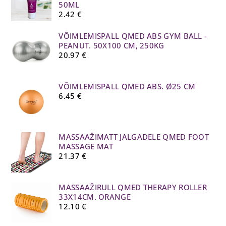
50ML
2.42
€
VÕIMLEMISPALL QMED ABS GYM BALL -
PEANUT. 50X100 CM, 250KG
20.97
€
VÕIMLEMISPALL QMED ABS. Ø25 CM
6.45
€
MASSAAŽIMATT JALGADELE QMED FOOT
MASSAGE MAT
21.37
€
MASSAAŽIRULL QMED THERAPY ROLLER
33X14CM. ORANGE
12.10
€