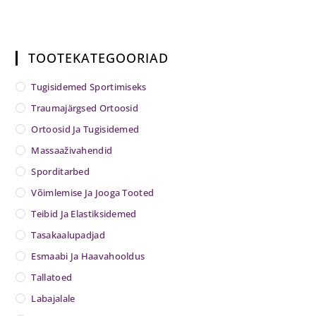
ga
4.00
/
5
TOOTEKATEGOORIAD
Tugisidemed Sportimiseks
Traumajärgsed Ortoosid
Ortoosid Ja Tugisidemed
Massaaživahendid
Sporditarbed
Võimlemise Ja Jooga Tooted
Teibid Ja Elastiksidemed
Tasakaalupadjad
Esmaabi Ja Haavahooldus
Tallatoed
Labajalale