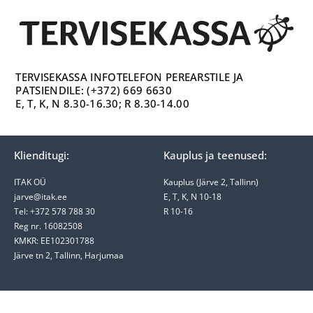
TERVISEKASSA INFOTELEFON PEREARSTILE JA
PATSIENDILE: (+372) 669 6630
E, T, K, N 8.30-16.30; R 8.30-14.00
Klienditugi:
Kauplus ja teenused:
ITAK OÜ
Kauplus (Järve 2, Tallinn)
jarve@itak.ee
E, T, K, N 10-18
Tel: +372 578 788 30
R 10-16
Reg nr. 16082508
KMKR: EE102301788
Järve tn 2, Tallinn, Harjumaa