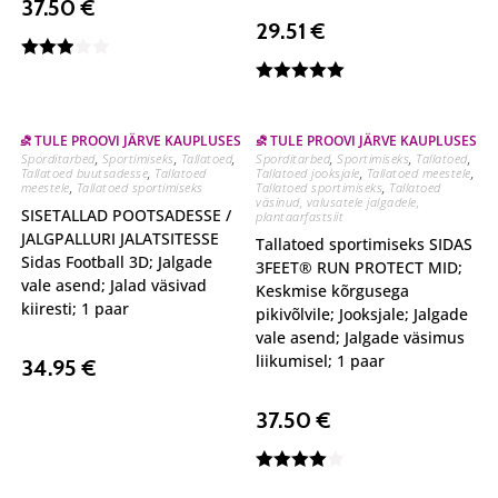
37.50
€
29.51
€
Hinnan
Hinnanguga
guga
5.00
/ 5
3.00
/
⛐ TULE PROOVI JÄRVE KAUPLUSES
⛐ TULE PROOVI JÄRVE KAUPLUSES
5
Sporditarbed
,
Sportimiseks
,
Tallatoed
,
Sporditarbed
,
Sportimiseks
,
Tallatoed
,
Tallatoed buutsadesse
,
Tallatoed
Tallatoed jooksjale
,
Tallatoed meestele
,
meestele
,
Tallatoed sportimiseks
Tallatoed sportimiseks
,
Tallatoed
väsinud, valusatele jalgadele,
SISETALLAD POOTSADESSE /
plantaarfastsiit
JALGPALLURI JALATSITESSE
Tallatoed sportimiseks SIDAS
Sidas Football 3D; Jalgade
3FEET® RUN PROTECT MID;
vale asend; Jalad väsivad
Keskmise kõrgusega
kiiresti; 1 paar
pikivõlvile; Jooksjale; Jalgade
vale asend; Jalgade väsimus
liikumisel; 1 paar
34.95
€
37.50
€
Hinnangu