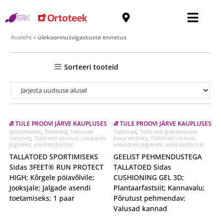
ülekoormusvigastuste
ennetus
Avaleht
»
ülekoormusvigastuste ennetus
Sorteeri tooteid
⛐ TULE PROOVI JÄRVE KAUPLUSES
⛐ TULE PROOVI JÄRVE KAUPLUSES
Sportimiseks
,
Tallatoed
,
Tallatoed
Tallatoed
,
Tallatoed igapäevaseks
meestele
,
Tallatoed väsinud, valusatele
kasutamiseks
,
Tallatoed väsinud,
jalgadele, plantaarfastsiit
valusatele jalgadele, plantaarfastsiit
TALLATOED SPORTIMISEKS
GEELIST PEHMENDUSTEGA
Sidas 3FEET® RUN PROTECT
TALLATOED Sidas
HIGH; Kõrgele pöiavõlvile;
CUSHIONING GEL 3D;
Jooksjale; Jalgade asendi
Plantaarfastsiit; Kannavalu;
toetamiseks; 1 paar
Põrutust pehmendav;
Valusad kannad