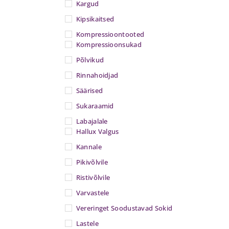
Kargud
Kipsikaitsed
Kompressioontooted
Kompressioonsukad
Põlvikud
Rinnahoidjad
Säärised
Sukaraamid
Labajalale
Hallux Valgus
Kannale
Pikivõlvile
Ristivõlvile
Varvastele
Vereringet Soodustavad Sokid
Lastele