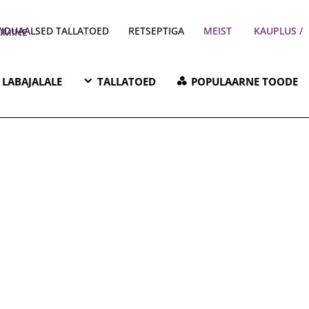
VIDUAALSED TALLATOED
RETSEPTIGA
MEIST
/ PARKIMINE
LABAJALALE
TALLATOED
POPULAARNE TOODE