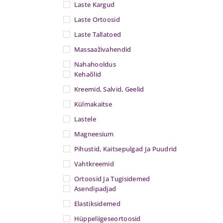
Laste Kargud
Laste Ortoosid
Laste Tallatoed
Massaaživahendid
Nahahooldus
Kehaõlid
Kreemid, Salvid, Geelid
Külmakaitse
Lastele
Magneesium
Pihustid, Kaitsepulgad Ja Puudrid
Vahtkreemid
Ortoosid Ja Tugisidemed
Asendipadjad
Elastiksidemed
Hüppeliigeseortoosid