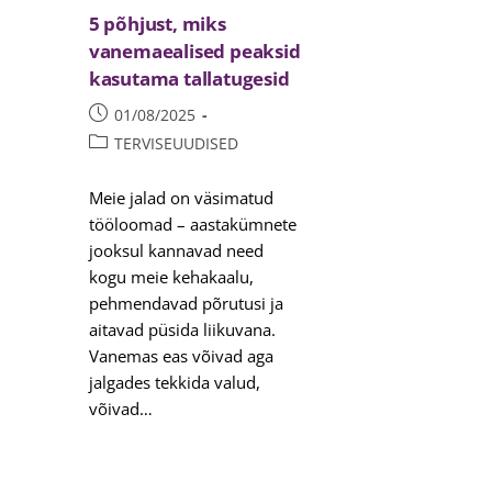
5 põhjust, miks
vanemaealised peaksid
kasutama tallatugesid
01/08/2025
TERVISEUUDISED
Meie jalad on väsimatud
tööloomad – aastakümnete
jooksul kannavad need
kogu meie kehakaalu,
pehmendavad põrutusi ja
aitavad püsida liikuvana.
Vanemas eas võivad aga
jalgades tekkida valud,
võivad…