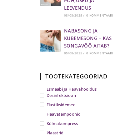
PÕHJUSED JA
LEEVENDUS
08/08/2025
/
0 KOMMENTAARI
NABASONG JA
KUBEMESONG – KAS
SONGAVÖÖ AITAB?
05/08/2025
/
0 KOMMENTAARI
TOOTEKATEGOORIAD
Esmaabi Ja Haavahooldus
Desinfektsioon
Elastiksidemed
Haavatampoonid
Külmakompress
Plaastrid